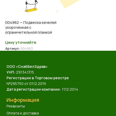
004962 — Подвеска качелей
укороченная с
ограничительной планкой
Цену уточняйте
Артикул:
004962
ООО «СнабБелЗдрав»
УНП:
291341315
Регистрации в Торговом реестре
№295750 от 01.12.2015
Дата регистрации компании:
11.12.2014
Информация
Реквизиты
Оплата и доставка