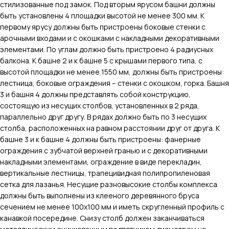
стилизованные под замок. Под вторым ярусом башни должны
быть установлены 4 площадки высотой не менее 300 мм. К
первому ярусу должны быть пристроены боковые стенки с
арочными входами и с окошками с накладными декоративными
элементами. По углам должно быть пристроено 4 радиусных
балкона. К башне 2 и к башне 5 с крышами первого типа, с
высотой площадки не менее 1550 мм, должны быть пристроены:
лестница, боковые ограждения – стенки с окошком, горка. Башня
3 и башня 4 должны представлять собой конструкцию,
состоящую из несущих столбов, установленных в 2 ряда,
параллельно друг другу. В рядах должно быть по 3 несущих
столба, расположенных на равном расстоянии друг от друга. К
башне 3 и к башне 4 должны быть пристроены: фанерные
ограждения с зубчатой верхней гранью и с декоративными
накладными элементами, ограждение в виде перекладин,
вертикальные лестницы, трапецивидная полипропиленовая
сетка для лазанья. Несущие разновысокие столбы комплекса
должны быть выполнены из клееного деревянного бруса
сечением не менее 100х100 мм и иметь скругленный профиль с
канавкой посередине. Снизу столб должен заканчиваться