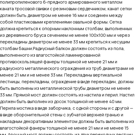
полипропиленового 6-прядного армированного металлом
каната тросовой свивки с резиновым сердечником, канат сетки
должен быть диаметром не менее 16 мм и соединен между
собой пластиковыми креплениями овальной формы. Сетка
должна крепиться к опорным наклонным столбам, выполненных
из деревянного бруса сечением не менее 100х100 мм и через
перекладины диаметром не менее 33 мм крепиться к несущим
столбам башни.Радиусный балкон должен состоять из пола,
выполненного из влагостойкой ламинированной
противоскользящей фанеры толщиной не менее 21 мм и
радиусного металлического ограждения из труб диаметрами не
менее 21 мм и не менее 33 мм. Перекладины вертикальной
лестницы, перекладины, ограждение в виде перекладин, должны
быть выполнены из металлической трубы диаметром не менее
33 мм. Прямой мост должен состоять из настила и перил. Настил
должен быть выполнен из досок толщиной не менее 40 мм.
Перила мостика в виде заборчика, с одной стороны и с другой —
в виде оборонительной стены с зубчатой верхней гранью и
накладным декоративным элементом должны быть выполнены из
влагостойкой фанеры толщиной не менее 21 мм и не менее 15
мм. Арочный мост должен состоять из двух переходных лестниц