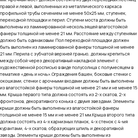
правой и левой, выполненных из металлического каркаса
профильной трубы сечением не менее 50х25 мм, ступенек,
переходной площадки и перил. Ступени моста должны быть
выполнены из ламинированной нескользящей влагостойкой
фанеры толщиной не менее 21 мм. Расстояние между ступенями
должно быть одинаковым. Пол переходной площадки должен
быть выполнен из ламинированной фанеры толщиной не менее
21 мм. Перила с зубчатой верхней гранью, должны крепиться
между собой через декоративный накладной элемент с
художественной росписью в виде полусолнца с полумесяцем в
тематике «день и ночь».Ограждения башен, боковые стенки с
окошками, стенки с арочными входами должны быть выполнены
из влагостойкой фанеры толщиной не менее 21 мм и не менее 15
мм. Крыша первого типа должна состоять из 2-х скатов, 2-х
фронтонов, декоративного конька с двумя звездами. Элементы
крыши должны быть выполнены из влагостойкой фанеры
толщиной не менее 15 мм и не менее 21 мм.Крыша второго типа
должна состоять из 4-х карнизных планок, 4-х стенок с 4-мя
курантами, 4-х скатов, образующих шпиль и декоративной
звезды. Элементы крыши должны быть выполнены из