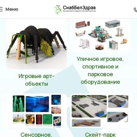
7390
Меню
Главная
Товар Длина Зоны Безопасности (мм)
7390
Уличное игровое,
спортивное и
парковое
Игровые арт-
оборудование
объекты
Сенсорное,
Скейт-парк