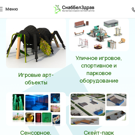
5280x4640x3060 мм
Меню
Главная
Товар Габаритные размеры
5280x4640x3060 мм
Уличное игровое,
спортивное и
парковое
Игровые арт-
оборудование
объекты
Сенсорное,
Скейт-парк