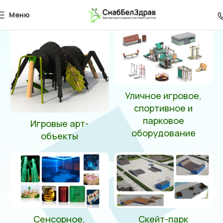
815x442x770 мм
Меню
Главная
Товар Габаритные размеры
815x442x770 мм
Уличное игровое,
спортивное и
парковое
Игровые арт-
оборудование
объекты
Сенсорное,
Скейт-парк